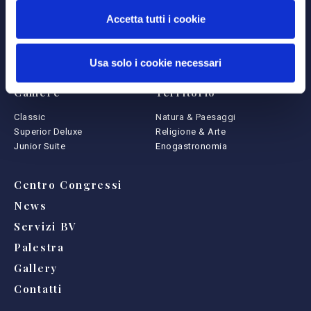
La Struttura
Ristorante
Accetta tutti i cookie
Camere
Menu
Ristorante
Intolleranze
Usa solo i cookie necessari
Centro Congressi
Organizza il tuo evento
Camere
Territorio
Classic
Natura & Paesaggi
Superior Deluxe
Religione & Arte
Junior Suite
Enogastronomia
Centro Congressi
News
Servizi BV
Palestra
Gallery
Contatti