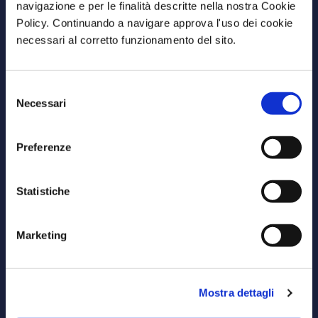
navigazione e per le finalità descritte nella nostra Cookie
Policy. Continuando a navigare approva l'uso dei cookie
necessari al corretto funzionamento del sito.
BV President Hotel Cosenza
VIa Alessandro Volta 47/49 87036 Rende (CS)
Selezione
Necessari
del
info@bvpresidenthotel.com
consenso
+39 0984 838 080
Preferenze
CIN: IT078102A1XF4PM542
Statistiche
GDS CODES: Amadeus NV SUFPHE | Sabre NV 311989 |
Galileo/Apollo NV C9543 | Worldspan NV SUFPH
Termini e Condizioni
Marketing
Privacy Policy
Cookie Policy
Mostra dettagli