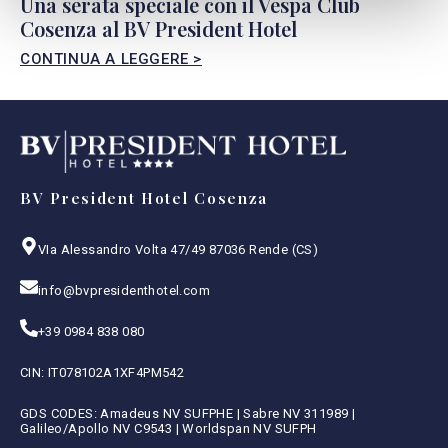
Una serata speciale con il Vespa Club
Cosenza al BV President Hotel
CONTINUA A LEGGERE >
BV President Hotel Cosenza
VIa Alessandro Volta 47/49 87036 Rende (CS)
info@bvpresidenthotel.com
+39 0984 838 080
CIN: IT078102A1XF4PM542
GDS CODES: Amadeus NV SUFPHE | Sabre NV 311989 |
Galileo/Apollo NV C9543 | Worldspan NV SUFPH