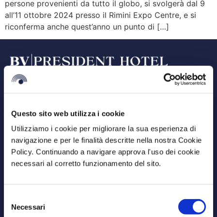
persone provenienti da tutto il globo, si svolgerà dal 9
all’11 ottobre 2024 presso il Rimini Expo Centre, e si
riconferma anche quest’anno un punto di […]
BV President Hotel Cosenza
VIa Alessandro Volta 47/49 87036 Rende (CS)
Questo sito web utilizza i cookie
Utilizziamo i cookie per migliorare la sua esperienza di
info@bvpresidenthotel.com
navigazione e per le finalità descritte nella nostra Cookie
Policy. Continuando a navigare approva l'uso dei cookie
+39 0984 838 080
necessari al corretto funzionamento del sito.
CIN: IT078102A1XF4PM542
GDS CODES: Amadeus NV SUFPHE | Sabre NV 311989 |
Selezione
Galileo/Apollo NV C9543 | Worldspan NV SUFPH
Necessari
del
Termini e Condizioni